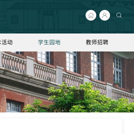
术活动
学生园地
教师招聘