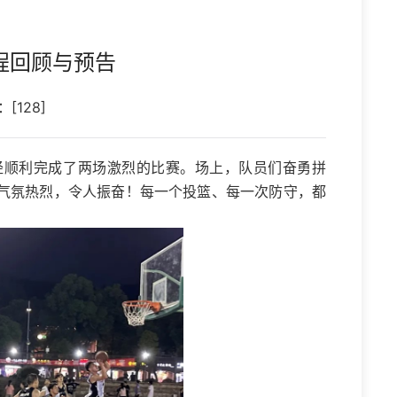
程回顾与预告
：[
128
]
经顺利完成了两场激烈的比赛。场上，队员们奋勇拼
气氛热烈，令人振奋！每一个投篮、每一次防守，都