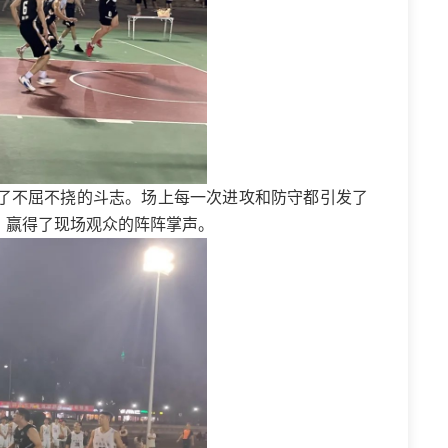
了不屈不挠的斗志。场上每一次进攻和防守都引发了
，赢得了现场观众的阵阵掌声。