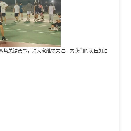
两场关键赛事，请大家继续关注，为我们的队伍加油