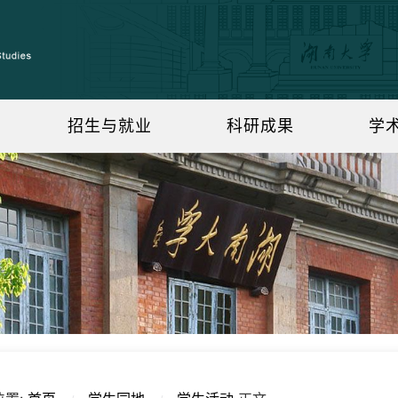
招生与就业
科研成果
学