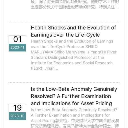
域。除了对美国金融市场的研究，他的学术工作的
重要部分致力于国际金融市场的研究，特别关注...
Health Shocks and the Evolution of
Earnings over the Life-Cycle
01
Health Shocks and the Evolution of Earnings
over the Life-CycleProfessor SHIKO
2023-11
MARUYAMA Shiko Maruyama is Yangtze River
Scholars Distinguished Professor at the
Institute for Economics and Social Research
(IESR), Jinan...
Is the Low-Beta Anomaly Genuinely
Resolved? A Further Examination
and Implications for Asset Pricing
19
Is the Low-Beta Anomaly Genuinely Resolved?
A Further Examination and Implications for
2023-10
Asset Pricing郭来特，中央财经大学中国金融发展
研究院助理教授。麦克马斯特大学金融学硕士，博